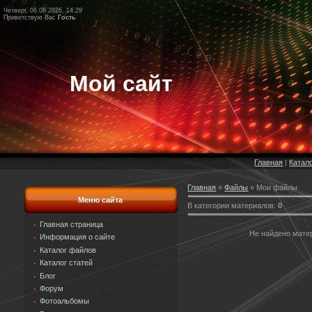
Четверг, 06.08.2026, 14:29
Приветствую Вас
Гость
Мой сайт
Главная
|
Катал
Главная
»
Файлы
» Мои файлы
Меню сайта
В категории материалов
:
0
Главная страница
Не найдено мате
Информация о сайте
Каталог файлов
Каталог статей
Блог
Форум
Фотоальбомы