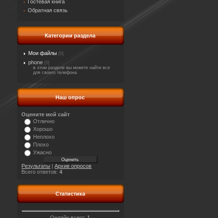
Гостевая книга
Обратная связь
Категории раздела
Мои файлы
[0]
phone
[0]
в этом разделе вы можете найти все
для своего телефона
Наш опрос
Оцените мой сайт
Отлично
Хорошо
Неплохо
Плохо
Ужасно
Результаты
|
Архив опросов
Всего ответов:
4
Статистика
Онлайн всего:
1