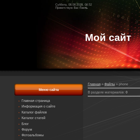
Суббота, 08.08.2026, 06:52
Приветствую Вас
Гость
Мой сайт
Главная
»
Файлы
» phone
Меню сайта
В разделе материалов
:
0
Главная страница
Информация о сайте
Каталог файлов
Каталог статей
Блог
Форум
Фотоальбомы