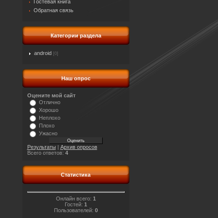
Гостевая книга
Обратная связь
Категории раздела
android
[0]
Наш опрос
Оцените мой сайт
Отлично
Хорошо
Неплохо
Плохо
Ужасно
Результаты
|
Архив опросов
Всего ответов:
4
Статистика
Онлайн всего:
1
Гостей:
1
Пользователей:
0