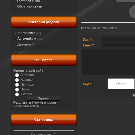
Гостевая книга
Обратная связь
Категории раздела
Всего комментариев
:
0
3D графика
[20]
Автомобили
[20]
Имя *:
Девушки
[0]
Email *:
Наш опрос
Оцените мой сайт
Отлично
Хорошо
Код *:
Неплохо
Плохо
Ужасно
Результаты
|
Архив опросов
Всего ответов:
4
Статистика
Онлайн всего:
1