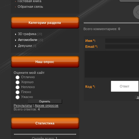
Гостевая книга
Обратная связь
Категории раздела
Всего комментариев
:
0
3D графика
[20]
Автомобили
[20]
Имя *:
Девушки
[0]
Email *:
Наш опрос
Оцените мой сайт
Отлично
Хорошо
Код *:
Неплохо
Плохо
Ужасно
Результаты
|
Архив опросов
Всего ответов:
4
Статистика
Онлайн всего:
1