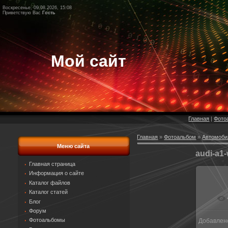
Воскресенье, 09.08.2026, 15:08
Приветствую Вас
Гость
Мой сайт
Главная
|
Фото
Главная
»
Фотоальбом
»
Автомоби
Меню сайта
audi-a1
Главная страница
Информация о сайте
Каталог файлов
Каталог статей
Блог
Форум
Фотоальбомы
Добавлен
1