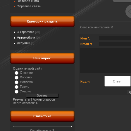
Гостевая книга
Обратная связь
Категории раздела
Всего комментариев
:
0
3D графика
[20]
Автомобили
[20]
Имя *:
Девушки
[0]
Email *:
Наш опрос
Оцените мой сайт
Отлично
Хорошо
Код *:
Неплохо
Плохо
Ужасно
Результаты
|
Архив опросов
Всего ответов:
4
Статистика
Онлайн всего:
1