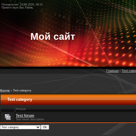
Понедельник, 10.08.2026, 06:21
Приветствую Вас
Гость
Мой сайт
Главная
|
Test cat
Форум
»
Test category
Test category
Форум
Test forum
Test forum description